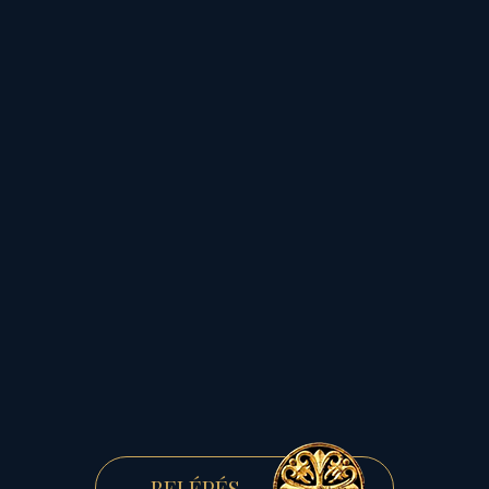
HÁLA NEKED, NŐ,
AKI ÉDESANYA
VAGY...
- főhajtás az önzetlen nőiség
előtt
RÉSZLETEK »
BELÉPÉS