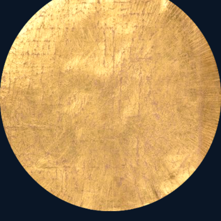
megijedni kell,
hanem meglátni benne,
annak ellentétpárját a
belőle sarjadó,
a csakis abban látszódó, a
saját belső akaratunkon
múló, fényt.
Az áldott sötétből születő,