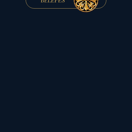
A MEGKERESZTELT
ŐSI ÜNNEP...
- Lölkök napja, avagy a
november eleji
Mindenszentek és Halottak
napja...