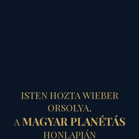
MAGYAR PLANÉTÁS
TEREMTŐ
ISTEN HOZTA WIEBER
SÖTÉTSÉG
ORSOLYA,
MAGYAR PLANÉTÁS
A
- áldott sötétből
HONLAPJÁN
születő, áldott Fény...