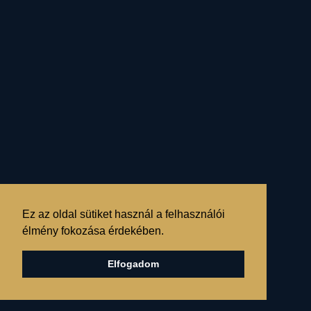
MÁRIÁS
LELKÜLETTEL
JÉZUST ÖLELNI...
RÉSZLETEK »
Ez az oldal sütiket használ a felhasználói
élmény fokozása érdekében.
Elfogadom