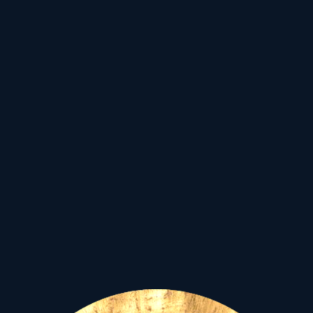
Ki-ki maga dönti el, mi
felett bábáskodik!
Mit ölel
át
,
mit hoz világra
Karácsony fényében a
sötétlő világba!
Mert
a sötétségtől nem félni,
a nehézségtől nem