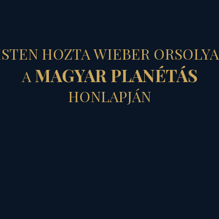
ISTEN HOZTA WIEBER ORSOLYA
MAGYAR PLANÉTÁS
A
HONLAPJÁN
yalaink...