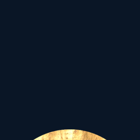
kataklizma előtti emberi
erőszak,
háborgás, félelem,
s eszement háborús
üzengetések...
Hogy lehet mindez?
- teheti fel az ember a
kérdést magának, e