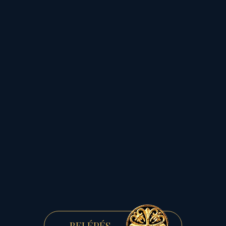
Mert bármennyire is
könnyű, s boldog lehetne
az élet, az emberiséget
bizonyos erők fogságban
tartanak, ember és ember
közt ellenkezést szítanak, s
egymásnak ugrasztanak...
Csak úgy,
figyelemelterelés végett...
BELÉPÉS