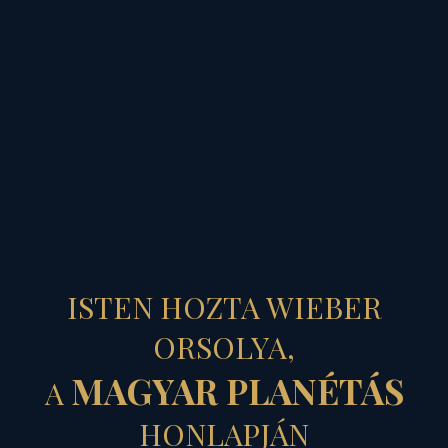
MAGYAR PLANÉTÁS
„A NYÍL, AMELY
ISTEN HOZTA WIEBER
VISSZAREPÜL”...
ORSOLYA,
MAGYAR PLANÉTÁS
A
- Szent Mihály
HONLAPJÁN
jelenete, avagy a