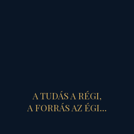
világbirodalmak mögött
álló, „láthatatlan”
éceszgéberek inkább
világméretű háborúba
sodornák az emberiséget,
mintsem bevallanák
évszázados
bűneiket,
végletességbe
torkolló helytelen
A TUDÁS A RÉGI,
lépéseiket,
s azok mára
A FORRÁS AZ ÉGI...
ható világrontó
következményeit...