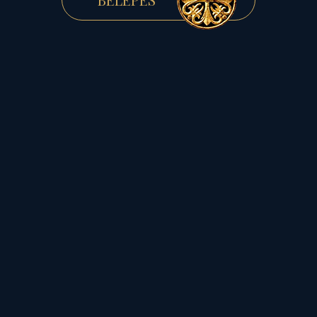
Mert ezek az erők a
legfontosabbról
feledkeznek meg!