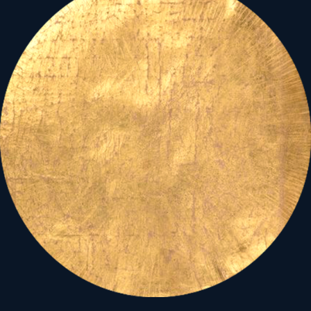
megannyi szép, égi erő
oltalmazó ereje alatt? A
válasz: a szabad akaraton
áll, vagy bukik minden a
kétarcú, s kétélű, poláris
földi létben...