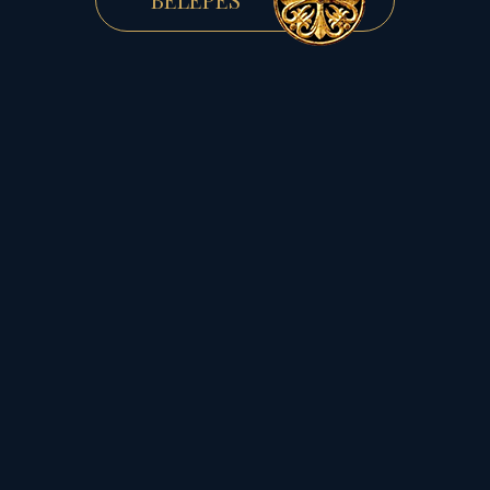
Mérleg 0. fokának
előestéjén,
a földi létünket
lüktető, s életet rendben
tartó polaritás
dualitása ott
kell, hogy lebegjen a
szemünk előtt!
A
testvériség magasrendű
minőségének példája
az
egymásnak vált-válnak
vető Hunor és Magor
példája!
Ám
e testvéri
minőséghez szigorú