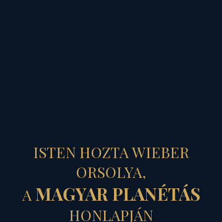
MAGYAR PLANÉTÁS
ÁTMENNI A
ISTEN HOZTA WIEBER
„KOZMIKUS
ORSOLYA,
MAGYAR PLANÉTÁS
A
ROSTÁN”...
HONLAPJÁN