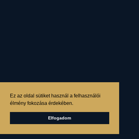
sötét kényszer, vagy a
fényes átalakulás
bolygószimbólumával
T-
kvadrát fényszög
által
kényszerít bennünket
választásra, rendrakásra,
szortírozásra!
Ez az oldal sütiket használ a felhasználói
élmény fokozása érdekében.
Elfogadom