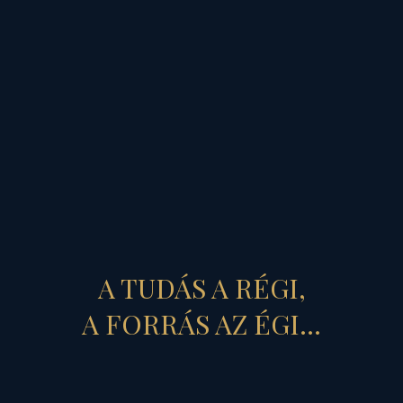
becsapó, s ami már nem
szolgálja sem a nemzet
közösségének, sem az
egyén szellemi
emelkedésének az útját!
A TUDÁS A RÉGI,
A FORRÁS AZ ÉGI...