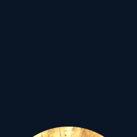
Holdcsomópont
közelsége
- a Ketu -
az eloldás, é
s a
karmatisztítás
allegóriája
jelzi, hogy ez még nem az
indulás,
a kinyitás,
a
lendületes előrehaladás
ideje, hanem a múltból
hozott elengedés és
elrendezés feladata kap
elsőbbséget az életünknek.
Lássuk meg benne a sors
nagyszerű, múlt-tisztító
lehetőségét!