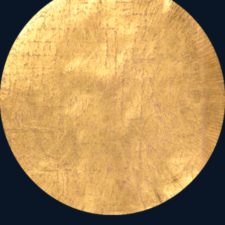
S
miközben a Szű
z végi
Nap–Hold együttállás
felvillan,
szembe
találja
magát
az égi képletben
a
Halak–Kos küszöbén
együttálló planéta-
párossal:
a felelősség és
realitás őrével
, az „Idő és
Karma urával”,
a
szigorúságot megkövetelő
Szaturnusszal és a vele