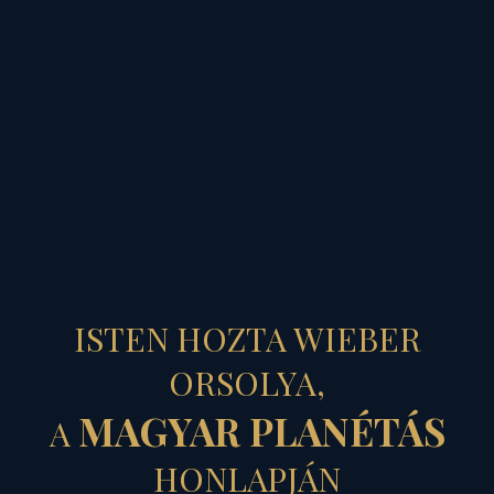
MAGYAR PLANÉTÁS
A MÉRLEG
ISTEN HOZTA WIEBER
"NYELVE”...
ORSOLYA,
MAGYAR PLANÉTÁS
A
– Az őszi nap-éj
HONLAPJÁN
egyenlőség asztrál-