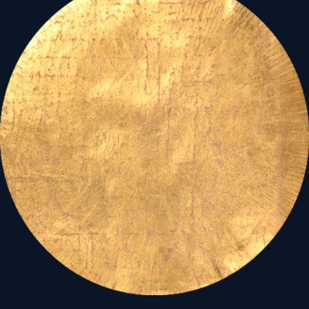
Az elmúlt hetek, s napok
Hold- és
Napfogyatkozásainak
hatókörében
(Lásd a
Globális rendrakás? című
sorozatot)
a globális
„mérleg nyelve” is rezdül:
az elmúlt ötszáz év a
Nyugat felemelkedésének
ideje volt, látásmódja