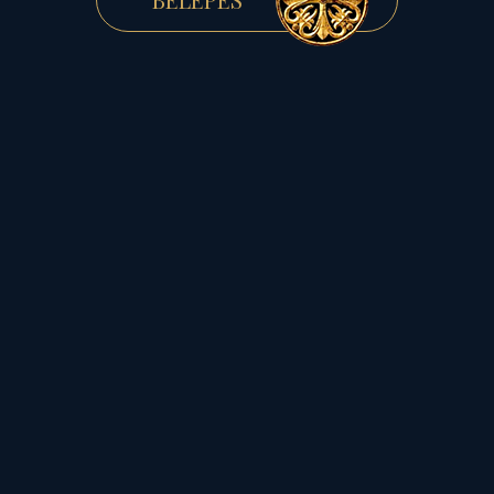
Az őszi nap-éj egyenlőség
negyed éves quartál-