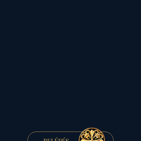
vállaljuk annak
világmozdító,
s világújító szellemi
szerepét!
BELÉPÉS