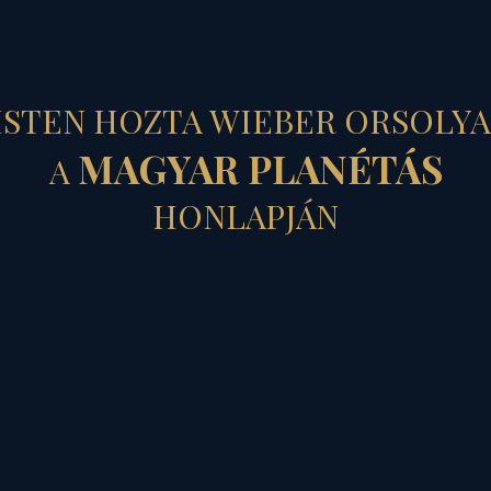
ISTEN HOZTA WIEBER ORSOLYA
MAGYAR PLANÉTÁS
A
HONLAPJÁN
JAJ PÁRTÁM, GYÖN