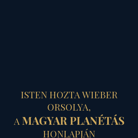
MAGYAR PLANÉTÁS
„ÁLDOTT A TE
ISTEN HOZTA WIEBER
MÉHEDNEK
ORSOLYA,
MAGYAR PLANÉTÁS
A
GYÜMÖLCSE...”
HONLAPJÁN