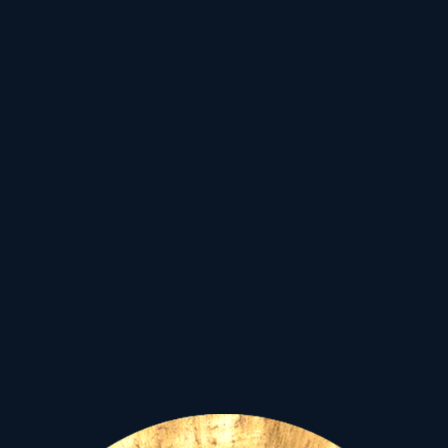
A Nagy
Anyatermészet
antik
Istennői...