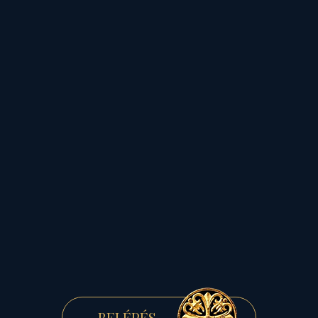
és az angyali
látogatás...
Március 25-én Gábriel
Arkangyal hozza Máriának
az örömhírt, hogy égi
foganattal
,
a szentlélek
ereje által,
az Isten teremtő
erejét fogadja magába
,
hogy Messiást szüljön a
kétségbeesett emberi
BELÉPÉS