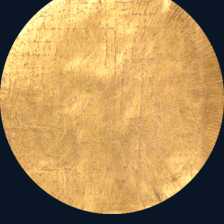
A
z ókori nagy kultúrák,
mindegyike
megemlékezett, a Nagy
Anyatermészet
ébredésének
-
az Év reggelének, Föld a
termékennyé válásának, a
Fény feléledésének, a
Kikeletnek, az asztrológiai
év kezdetének, a
csillagászati tavasznak, az
életerő éledésnek, a
gyümölcsoltásnak -
az