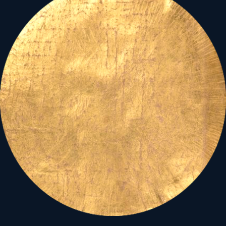
hajt végre a leírt
területeken. Mindeközben
a fejünk felett haladó,
tranzit Leszálló
Holdcsomópont együttáll
Mo. haladási irányát
mutató, Mc tengellyel, s a
Dél-Keresztje csillagkép
legfényesebb tagjával, a
jupiteri hatású, jótékony és
igazságosságot hozó, az
Alpha Crucis, Acrux