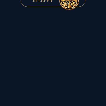
"tartogató" életterületére,
amely a 12 Házas Nap- és
6-os Házas Mars
szembenállása valamint a
2-es Házas Jupiter-Neptun
T-kvadrátja miatt az
ellenünk ható anyagi-
pénzügyi támadást is
feltételezi, azt "helyzetbe
hozza"...