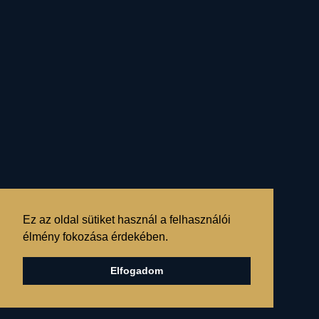
Mert tudják,
hogy "a magyar", egy
szellemi kisugárzás,
az Igazsághoz való
rendíthetetlen
ragaszkodás,
Ez az oldal sütiket használ a felhasználói
élmény fokozása érdekében.
egy "állapot", amely
megváltoztathatja a
Elfogadom
világot...