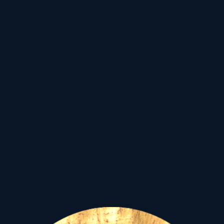
szellemi-lelki talapzatot,
amelyről letérnünk nem
szabad!
Az
évek
óta itt az Ic ponton
és a IV-es család, nemzet ,
haza, Anyaföld,
Földanya
analógiájával
bíró
életterületen
"munkálkodó", lassú
haladású , átalakító,
reformáló Uránusz,
alapvető változtatásokat