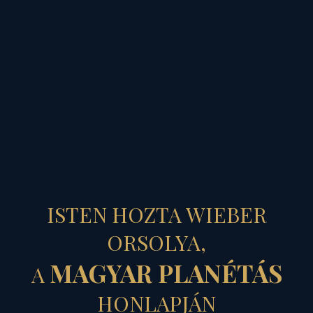
MAGYAR PLANÉTÁS
A LÉTEZÉS
ISTEN HOZTA WIEBER
MAGYAR
ORSOLYA,
MAGYAR PLANÉTÁS
A
MINŐSÉGE...
HONLAPJÁN