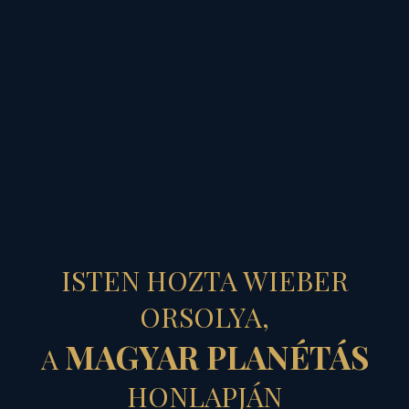
MAGYAR PLANÉTÁS
GYÜMÖLCSOLTÓ
ISTEN HOZTA WIEBER
TELIHOLD
ORSOLYA,
MAGYAR PLANÉTÁS
A
Gyümölcsoltó
HONLAPJÁN
Boldogasszony