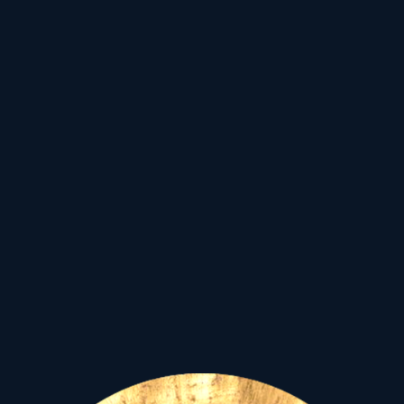
Világ Világosságát: a
Kereszténység Jézusát
.
Kilenc várva várt
hónap, hogy az arra
méltó,
szellemében, lelkében,
testében makulátlanul
tiszta Mária,