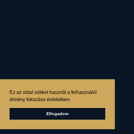
A TEJÚTON
„JÁRÓK”...
- avagy, mi a magyar?
A Tejúton „járók”... sorozat
Ez az oldal sütiket használ a felhasználói
1. rész
élmény fokozása érdekében.
Elfogadom
RÉSZLETEK »