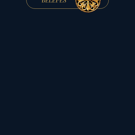
A KÜLDETÉS...
- a nemzet hivatása, avagy
Magyarország sorsfeladata
Magyarország sorsfeladata
sorozat