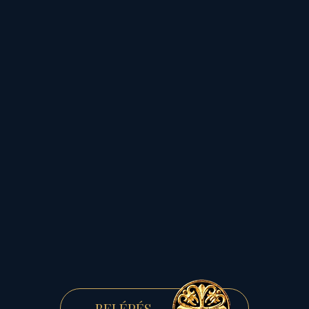
újév, elkövetkezendő
igen
fontos
évében
egyaránt!
« VISSZA
KAPCSOLÓDÓ
BEJEGYZÉSEK
BELÉPÉS