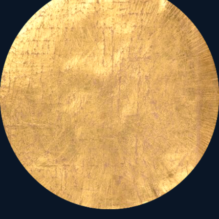
a Téli Napfordulat
harmadnapján, Karácsonykor,
Istenszülő
Anyaként életet adjon a
Teremtő Fény Fiának,
az Atyával
egylényegű gyermek
Jézusnak.
A Fényhozónak… az
Igazság Napjának…