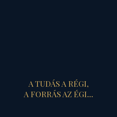
Azt üzeni, hogy a
megváltó,
s az életet megváltoztató
"magot" oltalmazó,
féltő gonddal tápláló,
növelő erőtér,
szelíd, békítő, boldogító
A TUDÁS A RÉGI,
erejével, ha minél többen
A FORRÁS AZ ÉGI...
élünk
– bizony termőre fordul, az