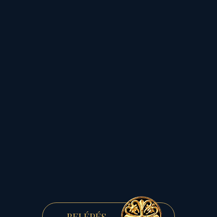
a „hajnali szép csillag”
tiszteletét,
Szent Anna
anyaságát és Szűz Mária
leányságának kettősségét
Nagyboldogasszonyi
hitükben tisztelték és
ünnepelték a régi
magyarok.
Úgy tartották
,
hogy
szeptember 8-án a
szabadban várva a
Napfelkeltét,
„akinek
BELÉPÉS