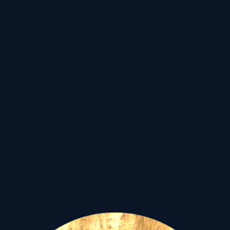
nagy feladattal született
gyermekének az
ünnepnapja.
E
Kettős
mennyei kapu
megnyilvánulása,
kettős
üzenet hordozója.