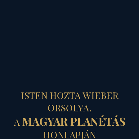
MAGYAR PLANÉTÁS
ÉG SZÜLTE
ISTEN HOZTA WIEBER
FÖLDET...
ORSOLYA,
MAGYAR PLANÉTÁS
A
- szeptember 8. Szűz
HONLAPJÁN
Mária születése napja