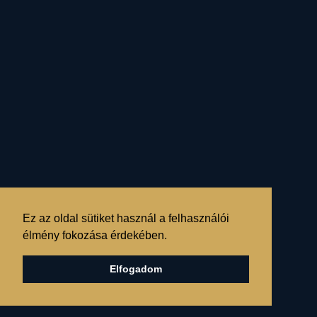
mindenkori jövő kezdődik
el a földi világban...
« VISSZA
KAPCSOLÓDÓ
Ez az oldal sütiket használ a felhasználói
élmény fokozása érdekében.
BEJEGYZÉSEK
Elfogadom