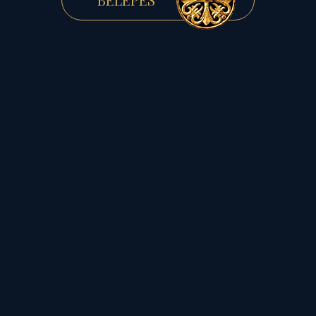
érdeme van rá, az meglátja
a kelő Napban
Máriát”.
Mert
Ők ketten -
a
szent anya és szent leánya
-
a
szülés és születés női
misztériumának
égi, s földi
őre
,
ki óvja, védi,
gyámolítja a női élet
minden rezzenését. Ezért
ő
bennük, s ő általuk
ünnepelték
a termékeny
Földi lét minden jóságát és