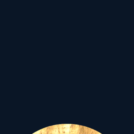
magaslatait,
addig Amerika a fizikai
síkon,
a mindennapi életben
megvalósítva
emelte a magasba a
szabadság zászlaját...
Ám addig-addig
„játszadozott”
a mások vérén, verejtékén
szerzett