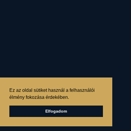
hitbéli rendszereket a
szemünk előtt
újjászervező,
- akár földrajzi határokat
és politikai erőtereket is
átváltoztató
- kényszerítő nehézségei
miatt tudatébresztő
bolygókonstelláció,
Ez az oldal sütiket használ a felhasználói
hogy egy figyelemfelkeltő
élmény fokozása érdekében.
“csillagzat alatt”
Elfogadom
manifesztálódjék…”