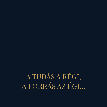
azt annál megrázóbb,
felrázóbb
(Uránuszi)
csapások érthetik utol.
Ez alól nem kivétel
sem az egyes ember,
sem az egyes emberekből
gyúrt társadalom sem.
A TUDÁS A RÉGI,
Ezért, aki elhiszi
A FORRÁS AZ ÉGI...
a filantróp köntösbe
csomagolt,