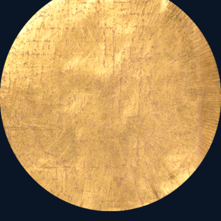
szabadság eszméjével,
míg el nem térítette saját
értékítéletét,
életét a szabadság igaz
eszmeiségétől...
Itt tart most Amerika,
s a példáját követő nyugati
világ...
Így vált az amerikanizált,
nyugati típusú
társadalmakban