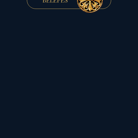
- ahogy a katolikus liturgia
is utal rá -
gondolattal, szóval,
cselekedettel,
no meg mulasztással is
teremtünk.
Jót, s rosszat egyaránt…
Mert ezt az egyelőre
leküzdhetetlen ellenfélnek
bizonyuló betegséget,