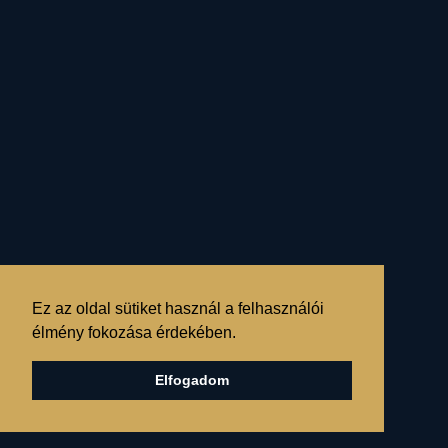
kétarcú törvénye…
Ezért csak bizonyos
történelmi korszakonként
van akkora
akadálya az
életet éltető elvek
végrehajtásának
,
mint ma.
Ez az oldal sütiket használ a felhasználói
Csak bizonyos
élmény fokozása érdekében.
időközönként akkora
a
Elfogadom
gonosz, ördögi szándék,