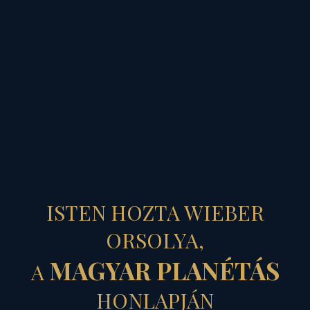
MAGYAR PLANÉTÁS
JANUS ARCÚ
ISTEN HOZTA WIEBER
MAGYAR ÚJÉV
ORSOLYA,
MAGYAR PLANÉTÁS
A
- 2020. avagy a
HONLAPJÁN
változások