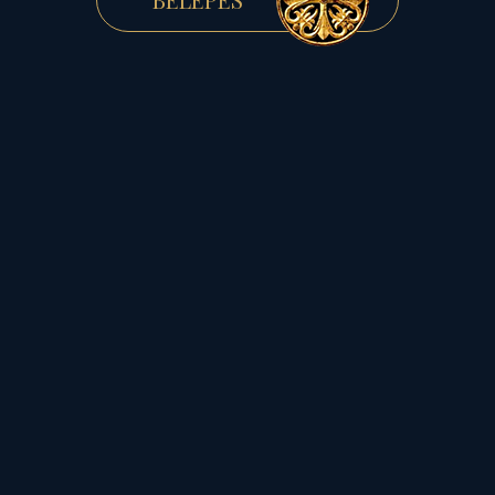
Ezt segíti a
Halak
csillagjegyben álló Neptun
,
mely konstelláció az
Unio
Mystica, a Minden Egy
elvének égisze alatt ontja
ránk erőterét
, így egyre
több ember lesz képes
felfogni az összefüggések
láncolatát!
Az élet azon ok-
okozati törvényét,