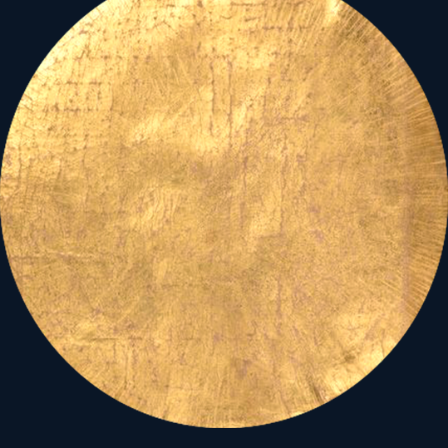
A 2020-as év,
KORSZAKKAPU,
a polaritás végletes
kétarcúságát hordozza:
megrendítő nehézsége
ellenére
megrendítően felemelő
pillanatokat ígér!