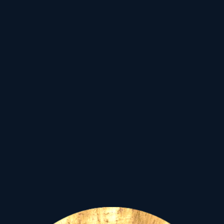
válságba sodorta
erkölcsi,
politikai, filozófia,
gazdasági
nézeteinket,
mint a
hegyomlás leomoljon
,
és új
tudás, új falak, új
struktúrák, új birodalmak
épüljenek…
Szellemi, lelki
és fizikai értelemben
egyaránt!
Az idevezető út,
azonban
nem lesz
könnyű...