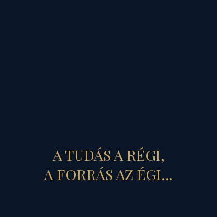
székvárosban
-
elindult
lassú elmozdulás
első
mozzanata…
Ám
Ausztrália tragédiája
sem a véletlen műve!
Ugyanazon
Bak
Szaturnusz, Bak Plútó és
Bika Uránusz
bolygók
A TUDÁS A RÉGI,
egykori égi jelenlétének az
"árnyékában" jöt létre az
A FORRÁS AZ ÉGI...
modernkori Ausztrália,
amely tragikus módon épp