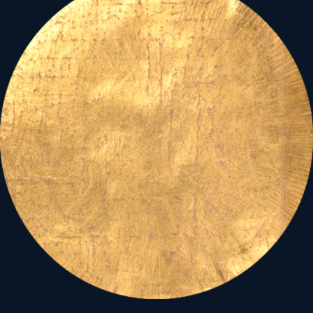
január 1-én áll.
Ráadásul
segítő -
ám éppen ezért
„elaltató”, elkényelmesítő -
király trigonnal, a
„gyökerek, alapok,
stabilitás, otthon, haza,
család” analógiájú IC
pontra, szerencsés módon,
stabilan támaszkodva
.
(Mo.
Bak Asc – Bika trigon Ic)