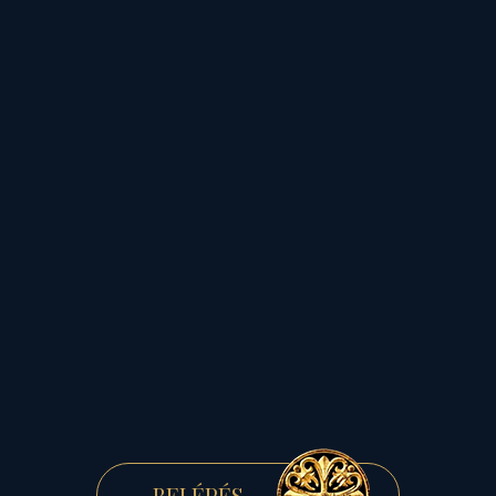
tartalommal való
feltöltésre „szomjúhozó”
anyag konfliktusait idézik
meg...
A ma emberiségének a
legnagyobb baja ugyanis,
nem maga az anyag
- ahogyan ezoterikus
körökben, "divatosan"
mondani szokták-,
BELÉPÉS