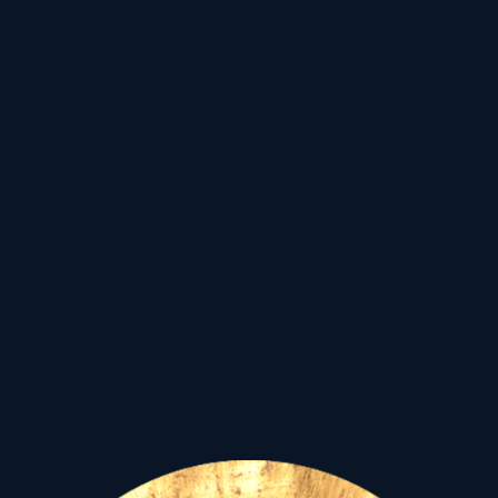
stabil keretek közé
ágyazott munkálkodásra
sarkalló bolygókkal
tarkítva ugyan -, mindig a
január 1-i polgári év
kezdőpontjával áll
együtt.
Magyarul,
a polgári
év kezdete és hazánk
mundán asztrológiai
képletének a „kezdete”
, az
úgynevezett Asc. pont,
egyazon naptári napon,