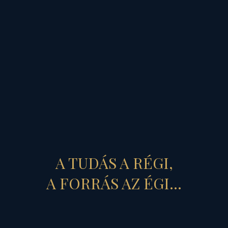
(A 2023. január 1-i
kezdőpont csillagzatának
analógiái: a Tr. Bak Nap -
Tr. Bika karmapont
Trigonja, Mo R. Asc-és Ic
trigonján,
amelyben a
konstelláció analógiái:
A TUDÁS A RÉGI,
Alapvető
= Mo IC-
A FORRÁS AZ ÉGI...
karmapont, anyagi és
szellemi
Érték
= Bika
analógia, Érték-
Rend
=