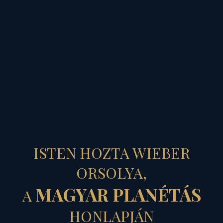
MAGYAR PLANÉTÁS
ÉRTÉK, REND,
ISTEN HOZTA WIEBER
HARC...
ORSOLYA,
MAGYAR PLANÉTÁS
A
– az értékmérő,
HONLAPJÁN
értékálló, s értékadó