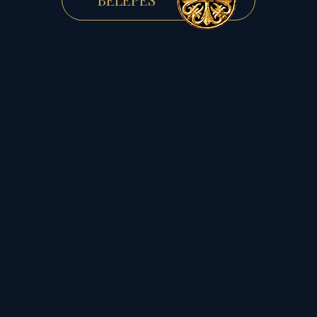
a "bikás" anyagiasság, a
"pénz-éhség",
valamint az anyagi
erőforrás hiátusa,
s az energiahordozók
általános
válsága, drágulása,
hanem éppen a
Bika analógia magasabb
szintű olvasata: