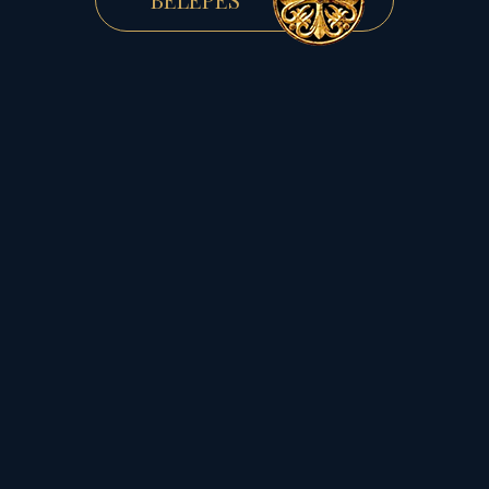
manapság...
A mindig
mindenért másokat okoló
egónak, s az egókból álló
tömegnek, aki a
legtisztábbat, a
legszentebbet, a leginkább
előre mutatót is föláldozza,
ha önző érdeke úgy
diktálja...
Az ember
azonban
ezzel az
attitűddel soha,
de soha