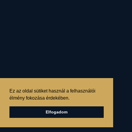
harmóniára
( Mérleg hold
analógia)
ha nem lelefélé
sűllyed, hanem a fölötte
álló, isteni felé törekszik...
Ez az oldal sütiket használ a felhasználói
élmény fokozása érdekében.
Elfogadom