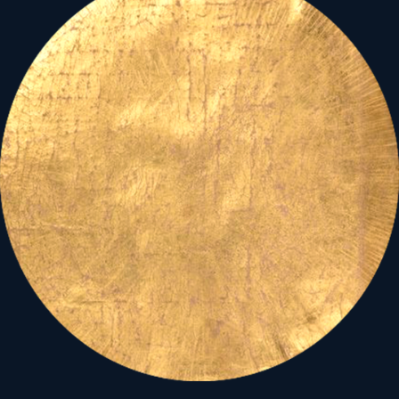
Valójában
ezt a tükörképet
jeleníti meg a
fejünk felett,
éppen
virágvasárnapra
pontosodó, az „én és az én
megahaladásának” a
tükörképét szimbolizáló
Kos-Mérleg tengelyen
ható Telihold
, s annak
beszédes konstellációja...
(ahol a Mérleg Hold ura, a
béke Vénusza, Szűz Mária
csillaga épp direktbe fordul,