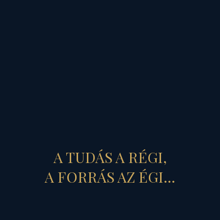
A TUDÁS A RÉGI,
Ám e nélkül soha nem
A FORRÁS AZ ÉGI...
fogjuk megérteni
az
életünk személyes
nehézségét
sem,
soha nem