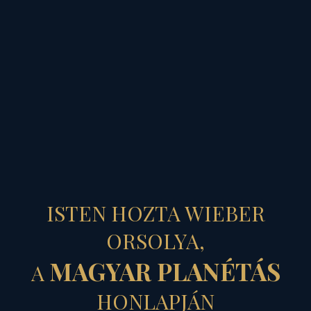
MAGYAR PLANÉTÁS
NAGYHÉT
ISTEN HOZTA WIEBER
NYITÁNYA...
ORSOLYA,
MAGYAR PLANÉTÁS
A
- Virágvasárnap
HONLAPJÁN
lelkiismereti tükre,