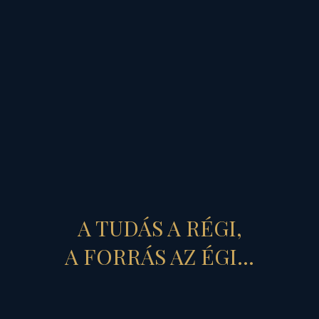
tükörbe belenézve,
az
ellentétekből fakadó
együttműködésre rálelve
jutunk el a várt, a remélt
egyensúlyhoz, a
harmóniához, az
arányossághoz, az arany
középhez...
Egy ilyen
vészterhes világi
A TUDÁS A RÉGI,
helyzetben, Telihold
A FORRÁS AZ ÉGI...
tükrébe belenézve
tegyük
fel
hát
az
őszinte,
önszembesítő