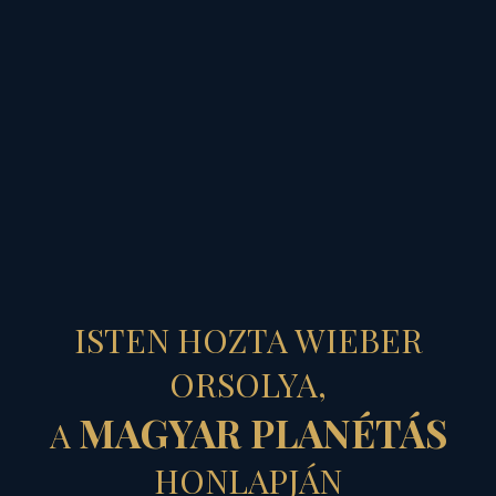
MAGYAR PLANÉTÁS
HÚSVÉT
ISTEN HOZTA WIEBER
KAPUJÁBAN
ORSOLYA,
MAGYAR PLANÉTÁS
A
- asztrológiai elemzés
HONLAPJÁN
Virágvasárnap