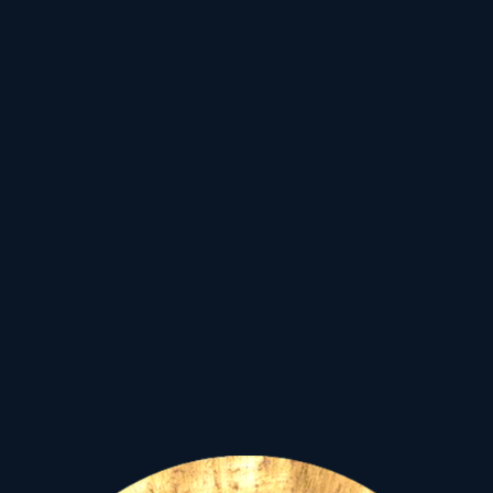
új kezdetet nyissunk!
Telihold –
Virágvasárnap
–
Kos-Mérleg tengely