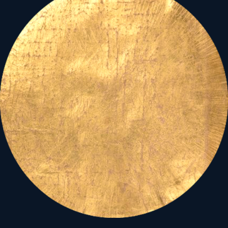
(Kos Vénusz-Nap
szembenállás Mérleg Hold, a
szembenállást a
felelősségtudat, a korlátok
mint kapaszkodók, a keretek,
mint szabályok bolygója a
Vízöntő Szaturnusz trigon-
szextil fényszöge oldja)
Minden Telihold feszült
tükör
.
Ilyenkor