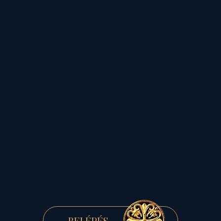
erős Telihold és
Virágvasárnap,
majd az azt követő Húsvét
tükröt tart:
Jézus már mindent megtett
értünk,
most rajtunk a sor...
BELÉPÉS