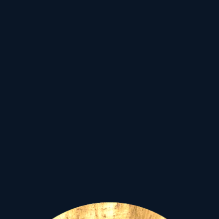
Július elején
,
a
poláris világ
kétarcúságának
női
minőséget hordozó Rák
időszakában járva
,
a
z Ikrek
csillagkép
„büszkén
menetelő” Alhena
csillagának fényében
(Alhena-Nap együttállás)
a
fejünk felett a
két
sorsbolygó: a Szaturnusz
és a Jupiter támogató
kistrigonjában a Nap-
Merkúr együttállása