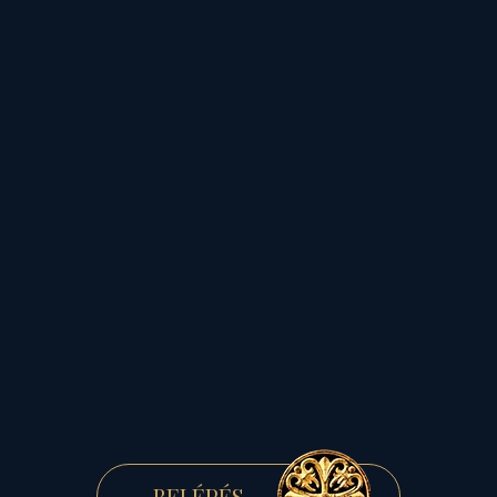
útkereszteződésében
ragyog!
Keresztúton áll,
azaz a kereszt szakrális
ereje alatt, Isten és ember
„ölelkezik” a csillagok
alatt...
Ahol
ma, 2023-ban,
ráadásul
a fejünk felett
ható, aktuális égi jelek is
óvó védő, féltő, bátorító, s
támogató áldása, jupiteri
hittel és szaturnuszi
alázattal, valamint a
BELÉPÉS