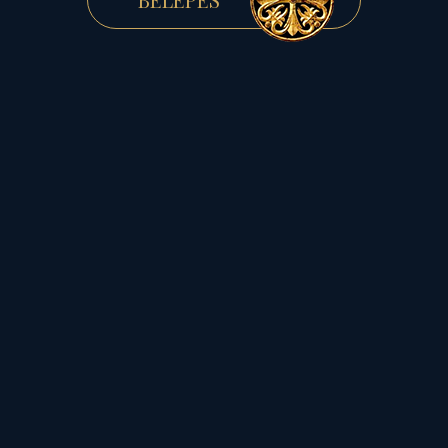
kimondott, s külvilágban
hangoztatott szó, s az
elimátkozott fohász
(Nap-
Merkúr)
ereje által
teljesíthető az égben
megírt magyar küldetés!
S bármennyire is
hangzatosak e fent leírt
szavak, attól még a
nagyívű analógiák
egybecsengenek, mert: