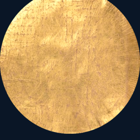
ölelkezik a Tejút és a Nap
útjának Találkozási
pontján, s
a kaput formázó
Ikrek csillagkép
kapujában
.
Áldó ölelésünkben a hitet,
magyarságtudatot, s
reményt adó Jupiter, azaz a
magyarok csillaga, s a
kitartást szorgalmazó,
céltudatosságot,