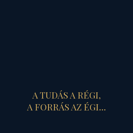
Még akkor is így van ez, ha
kívülről, s belülről is
bomlasztó erők
sokasága
A TUDÁS A RÉGI,
szeretné megbontani
itt és
A FORRÁS AZ ÉGI...
most
a Napút és a Tejút
keresztútjában
, Ég és Föld