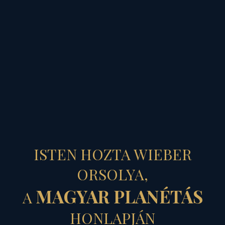
MAGYAR PLANÉTÁS
„ÉRIK” MÁR A
ISTEN HOZTA WIEBER
MAGYAR
ORSOLYA,
MAGYAR PLANÉTÁS
A
„ARATÁS”
HONLAPJÁN