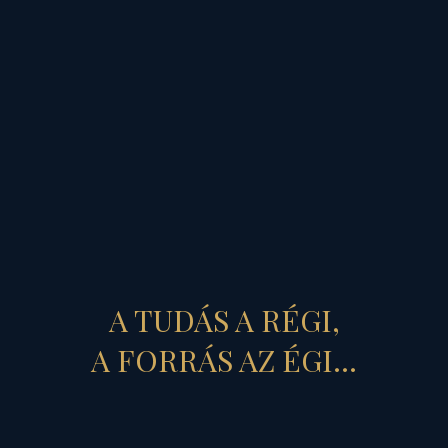
négy
kardvágás
A szakrális király-
koronázások alkalmával
A TUDÁS A RÉGI,
Magyarország fölött óvó-
A FORRÁS AZ ÉGI...
védő szerepet betöltő
Mártonról elnevezett
fehérvári szent Márton