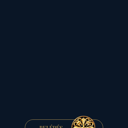
világban.
S mára ez a csetlés-botlás
zuhanórepüléssé vált...
Ám mindig kapunk egy
esélyt...
Most épp
Márton jeles
napján
,
közös nemzeti
sorsunkról számot adó
BELÉPÉS