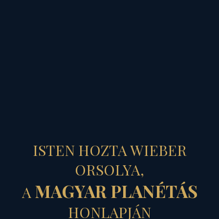
MAGYAR PLANÉTÁS
KRISZTUS
ISTEN HOZTA WIEBER
KATONÁJA
ORSOLYA,
MAGYAR PLANÉTÁS
A
- Szent Márton óvó-
HONLAPJÁN
védő palástja alatt...