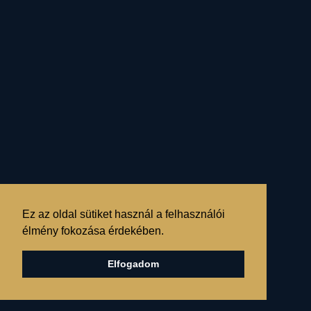
AZ ÉV MÉLYPONTJÁN
JÁRVA...
- 2020. Skorpió havának
asztrológiai elemzése
RÉSZLETEK »
Ez az oldal sütiket használ a felhasználói
élmény fokozása érdekében.
Elfogadom