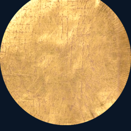
Szent Márton
óvó-védő
palástja alatt,
Magyarország védve
vagyon...