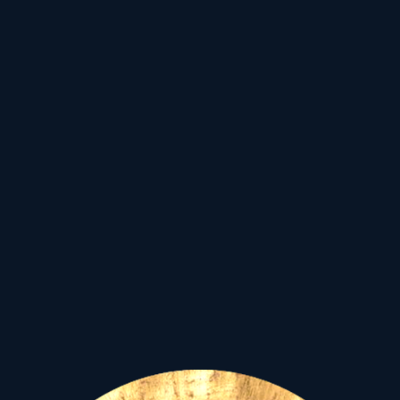
Jézus nevében a kereszt
jelével, pajzs és sisak nélkül
áthatolok az ellenségen. Így
is történt...”
– írja Bálint
Sándor. Márton
Jézussal
való találkozásával
megtért, s soha többé nem
viselte a gallok, kelták,
hunok ellen vonuló Róma
veres palástját...