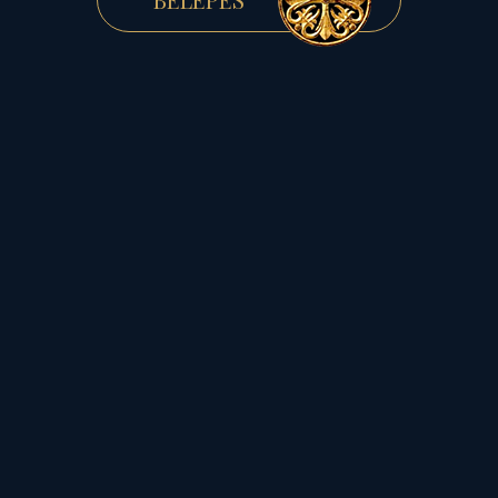
Tisztelt Olvasó!
Ha Ön is szeretne értő részévé válni a
világi történések szellemi, spirituális
iratkozzon fel a
hátterének,
Magyar Planétás honlap
értesítőjére,
hogy - kikerülve a
közösségi média cenzúráját -,
közvetlenül a szerző
honlapjáról, elsőkézből
értesülhessen az aktuális
cikkekről és