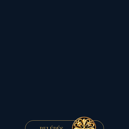
ÉBRESZTŐ
a Fiastyúk „ölében”, Pünkösd
vigíliáján...
RÉSZLETEK »
FELIRATKOZÁS
ÉRTESÍTŐRE
BELÉPÉS