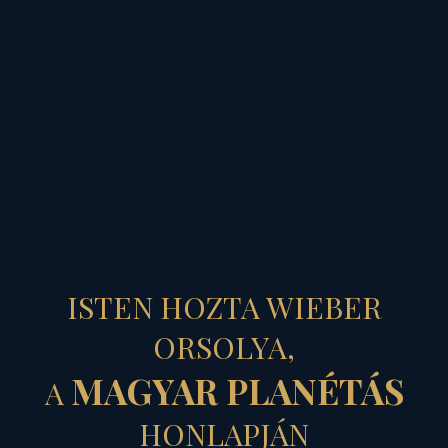
MAGYAR PLANÉTÁS
KOZMIKUS
ISTEN HOZTA WIEBER
IDŐSZINKRON
ORSOLYA,
MAGYAR PLANÉTÁS
A
- Az emberiség közös
HONLAPJÁN
égi órája egy