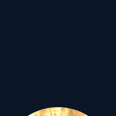
A nagyböjt ennek
előkészítő ideje.
Az iszlám naptár tisztán
holdalapú,
a Ramadan minden évben
az újhold jelére indul.
A hindu és kínai
rendszerek luniszolárisak:
a Nap és a Hold együtt
határozzák meg az