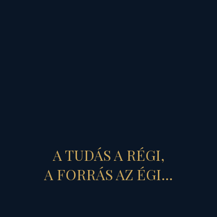
RÉSZLETEK »
A TUDÁS A RÉGI,
A FORRÁS AZ ÉGI...
INVERZ VALÓSÁG
– a „fordított látás”