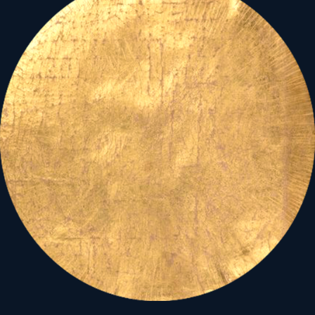
időszámítást.
A buddhista főünnepek
teliholdhoz kötődnek.
Teológiailag külön utak,
ám az Ég alatt, emberként
élve, asztronómiailag ezek
a más és más kulturális
hagyományok közös
tengelyen állnak!
A kérdés
éppen ezért minden