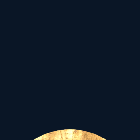
helyeztek –
kiegyensúlyozást,
bölcsességet, méltóságot
és szentséget...
Az Istentudattól
eltávolodott
modernitás
kora azonban lefokozta
őket. A bolygóból
aszteroida lett. A
szimbolikus rendből
mérhető törmelék. A