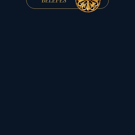
kitüntetésben részesült
RÉSZLETEK »
FELIRATKOZÁS
ÉRTESÍTŐRE
Tisztelt Olvasó!