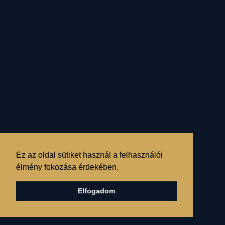
Feliratkozáshoz fogadja el az
adatkezelési tájékoztatót
itt:
FELIRATKOZÁS
Ez az oldal sütiket használ a felhasználói
élmény fokozása érdekében.
Elfogadom