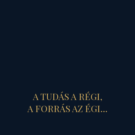
TEREMTŐ NŐISÉG
Harmonikus női világkép a
III. évezredben
RÉSZLETEK »
A TUDÁS A RÉGI,
A FORRÁS AZ ÉGI...