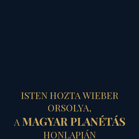
MAGYAR PLANÉTÁS
AZ ELVESZETT
ISTEN HOZTA WIEBER
NŐI
ORSOLYA,
MAGYAR PLANÉTÁS
A
BOLYGÓREND
HONLAPJÁN