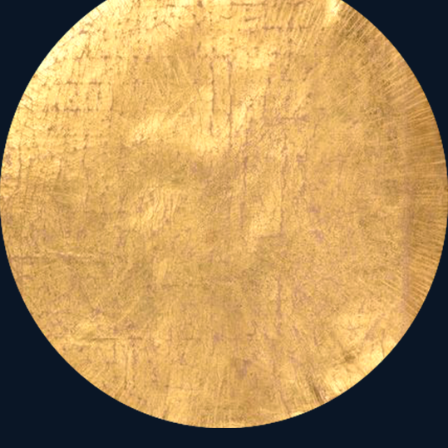
mechanikus világkép
számára a kozmosz többé
nem élő szövetség, hanem
kiszámítható anyag
csupán.
De ami az égen egyszer
megjelent, az nem tűnik el
nyomtalanul!
Az
Elveszett női
bolygórend
című készülő
könyv nem pusztán