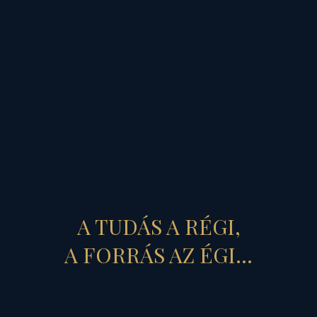
próbálkozás...
Mert kerékkötői vagyunk
az esztelenül „gördülő”
ösztönöknek...
Mert hazánk csillagzatának
A TUDÁS A RÉGI,
Főszereplője, az Igazság
Napja
,
(Radix Nap)
feszült,
A FORRÁS AZ ÉGI...
„megakasztó” nagy kvadrát
fényszöget rajzol a végletes