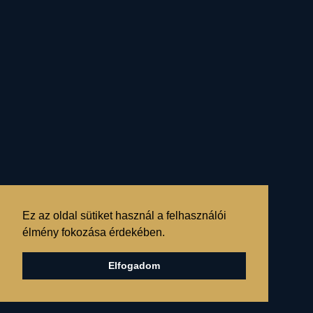
tudattalanból feltörő,
alantas ösztön erők
„lefegyverzésének”. V
agyis:
minden egyes imádságra
kulcsolt kéz,
minden egyes elmondott
Ez az oldal sütiket használ a felhasználói
ima,
élmény fokozása érdekében.
Elfogadom
minden egyes égig érő,
magyar fohász,