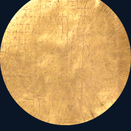
- a fékevesztett
(Plútó)
egyéni
akarat
(Mars),
- a bármi áron
másokat
uralni akaró
(Plútó)
egyéni
szándék
(Mars),
- azaz a
kevesek
globális
(Plútó)
hatalmi érdeke
(Mars)
mennyi áldozattal jár,
mennyi fájdalmat szabadít