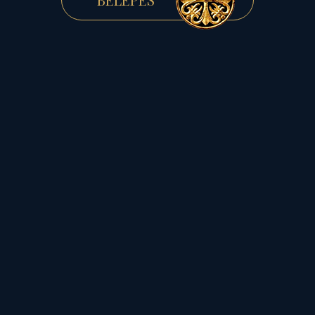
együtt álló Merkúrral
(párbeszéd analógiájával), s
a Karmaponttal-Felszálló
holdcsomóponttal (a
sorsszerűség, a küldetés
analógiájával), amelyek a
Mars-Plútó szembenálló
bolygókonstellációjával
kiegészülve a „körbe” írt
sarkos, megakasztó
négyzetet, azaz kereszt
alakzatot rajzolnak fel...)