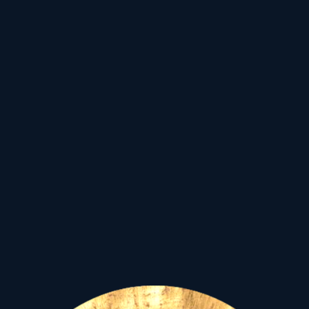
Mindeközben a
megbolydult elméjű,
fékevesztett háttér-
szereplők,
az elszabadult
egojú irányítók,
mintha fel
sem fognák,
hogy:
- az általuk
indukált
végtelen
(Plútó)
erőszak
(Mars),