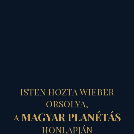
MAGYAR PLANÉTÁS
ESZTELEN
ISTEN HOZTA WIEBER
ÖSZTÖNÖK...
ORSOLYA,
MAGYAR PLANÉTÁS
A
- avagy hazánk az
HONLAPJÁN
agresszió fókuszában