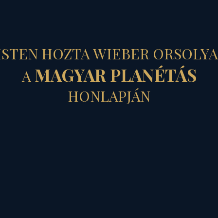
ISTEN HOZTA WIEBER ORSOLYA
MAGYAR PLANÉTÁS
A
VOLT...
HONLAPJÁN
és, 2022.