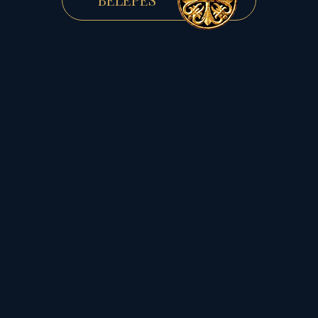
kvadrát félreérthető,
félremagyarázott
kommunikációs és
közlekedési zűrzavarokat
is okozhatnak. Tehát a
képlet harmadszorra is
mutatja a tiszta, lényegi
viselkedés és fogalmazás
fontosságát! Ebben segít a
Mérleg Szaturnusz, mely
emelt minőségben, trigon
fényszöggel támogatja az