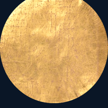
nagyobb emberi közösség
szolgálatába állítsuk.
Mindezt "vízöntős"
alázattal, egoizmustól
mentesen kell
megcselekednünk. Helyes
önértékelésünk
helyreállítása persze
elkerülhetetlen - hiszen
csak ekkor tudjuk
levetkőzni sérelmeinkből
fakadó rátartiságunkat -,