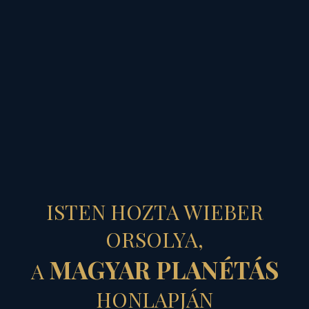
MAGYAR PLANÉTÁS
ISTEN HOZTA WIEBER
ORSOLYA,
MAGYAR PLANÉTÁS
"SORS, NYISS
A
HONLAPJÁN
NEKEM TÉRT!"