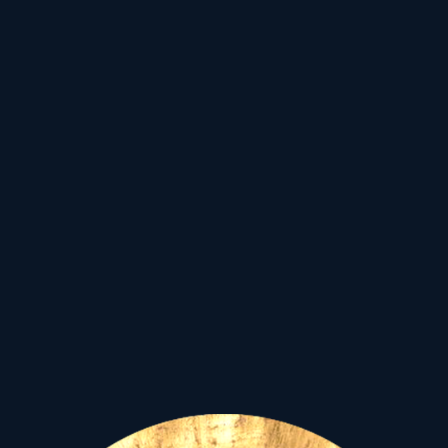
önértékelésünk érdekében
munkálkodjon.
Most adott a tér és az idő,
hogy felcsillantsuk
egyedülálló
talentumainkat, úgy, hogy
közben "vízöntősen" csakis
a közösség érdekét
szolgáljuk. Azaz határozott
vezetői képességeinket
hazánk, Európa, s még