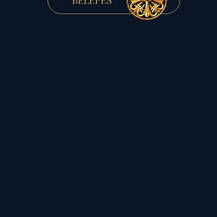
helyes döntésével,
alapvetően
megváltoztathatjuk
külföldi-külvilágbéli
megítélésünket is,
sőt segíthetjük a külhoni
magyar testvéreinket.
Felvállalva gyökereinket,
elődeink hibáiból okulva