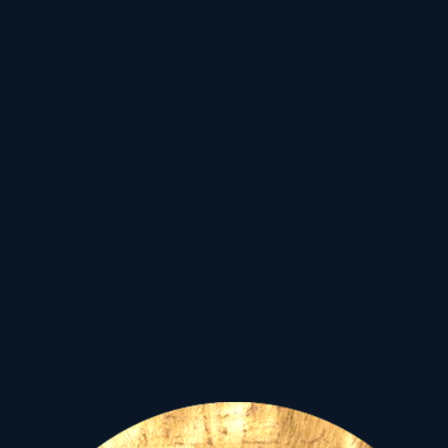
említett beszédet,
kommunikációt,
kapcsolatokat, írást, sőt
magát a mozgást, utazást
képviselő Merkúr a
Segítők, Barátok 11-es
házában, együtt áll a Radix
Merkúrral és Marssal. Mely
mindenképpen azt
sugallja, mennyire
fontos,
hogy a józan
gondolatot végre tett is