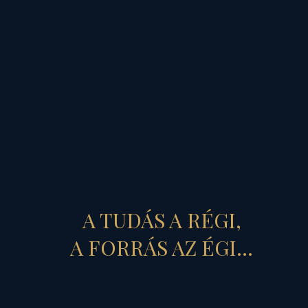
tesszük a magunkét!
A bolygók úgynevezett
"méltóságát" egyenként
megvizsgálva hatásfokuk
csúcsán, járnak. A Tranzit
Nap - mely ennek a
jelentőségteljes napnak a
szellemiségét, a mibenlétét
A TUDÁS A RÉGI,
szimbolizálja -,
A FORRÁS AZ ÉGI...
emelkedőben van. A
Szolárban exilben, azaz
száműzetésben lévő Hold,