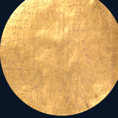
kövesse, s ezen a napon ne
csak szóbeszéd maradjon a
tennivaló!
Házbéli helyzete
a
szellemvilág segítségét is
mutatja!