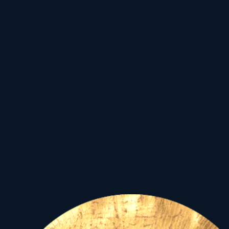
önmaguknak, a
közügyeknek, s egy egész
nemzet sorsának!
A Nap-Hold együttállásából
adódó Újhold, azonban
segítséget nyújthat abban,
hogy előre megtervezett
gondolataink a következő
két hétben kiteljesedjenek
a Hold növekedése
által.
Éppen ezért