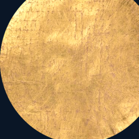
ügyeljünk arra, hogy
csakis a nehéznek tűnő, de
igaz feladatot, s ne a
hamis, lázadó, hangzatos
látszatmegoldásokat
növeljük magunkban!