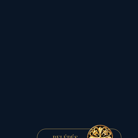
A teremtés
termékeny
területén, az
BELÉPÉS