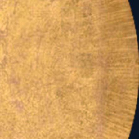
emzetünk sorsfeladatának
csomópont, eredeti
kirajzoló tengelyek,
hívták fel figyelmünket.
olár évek összevetéséből
zony és a Szentkereszt
király trigont" vet a
al jelzett múltunk,
egmagasabb szintű női
e ezen szakrális év
id összefoglaló!