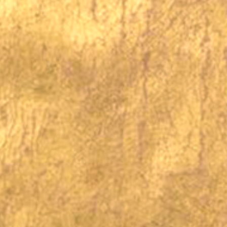
issza röviden. A 2008-as év, n
ta meg, melyet a felszálló Hold
ése jelzi. A körosztó keresztet 
 a változás szükségszerűségére 
adix és a 2008. Október 23-i Sz
elzett időszakok a Hétboldogass
óbbi csodás segítő fényszöget, "
vre. A Leszálló Holdcsomópontt
an", együtt állt a Holddal, a l
 Édesanyánkkal! S, hogy éltünk-
zást elindítottuk-e? Íme egy röv