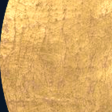
szolár évre tekintünk v
újraismétlését fogalmaz
helyzetébe való visszatér
változó jegyekben állva,
Az 1989. Október 23-i R
pedig kiderül, hogy a j
ünnepekre estek, mely ut
magunk mögött hagyott é
pedig a "támogatók házáb
minőség jelölőjével, Égi
jelentőségével, s a válto