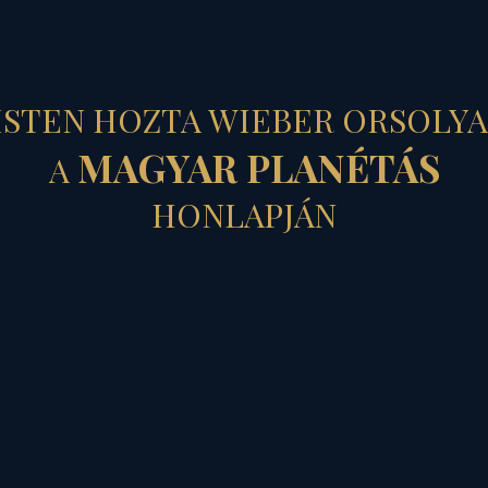
ISTEN HOZTA WIEBER ORSOLYA
MAGYAR PLANÉTÁS
A
HONLAPJÁN
GÖTT HAGYOTT ÉV
Szolár horoszkópjának össze