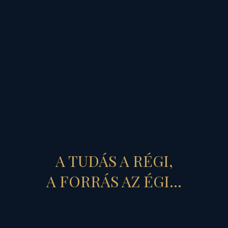
3
-
án
, a Magyar Köztársaság 19. szüle
r Skorpió Mars és Radix Plútó együt
ós" idején, a dunaszerdahelyi "magy
A TUDÁS A RÉGI,
ok, és rendvédelmi szervek "marsikus
A FORRÁS AZ ÉGI...
zkíta térítő" András
napját megelőz