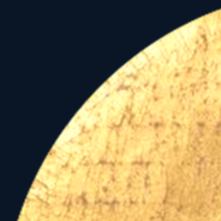
Elmélkedésünk első rés